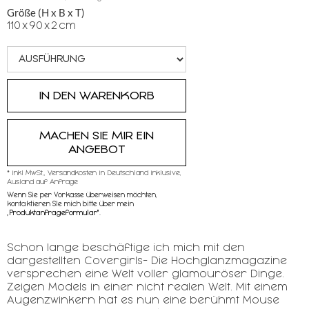
Größe (H x B x T)
110
x
90
x
2
cm
MACHEN SIE MIR EIN
ANGEBOT
* inkl MwSt,, Versandkosten in Deutschland inklusive,
Ausland auf Anfrage
Wenn Sie per Vorkasse überweisen möchten,
kontaktieren SIe mich bitte über mein
„
Produktanfrageformular"
.
Schon lange beschäftige ich mich mit den
dargestellten Covergirls- Die Hochglanzmagazine
versprechen eine Welt voller glamouröser Dinge.
Zeigen Models in einer nicht realen Welt. Mit einem
Augenzwinkern hat es nun eine berühmt Mouse