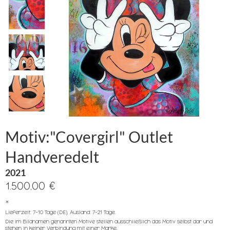
Motiv:"Covergirl" Outlet
Handveredelt
2021
1.500,00 €
*
Lieferzeit: 7-10 Tage (DE), Ausland: 7-21 Tage.
Die im Bildnamen genannten Motive stellen ausschließlich das Motiv selbst dar und
stehen in keiner Verbindung mit einer Marke.