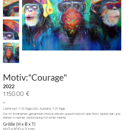
Motiv:"Courage"
2022
1.150,00 €
*
Lieferzeit: 7-10 Tage (DE), Ausland: 7-21 Tage.
Die im Bildnamen genannten Motive stellen ausschließlich das Motiv selbst dar und
stehen in keiner Verbindung mit einer Marke.
Größe (H x B x T)
160
x
100
x
2
cm