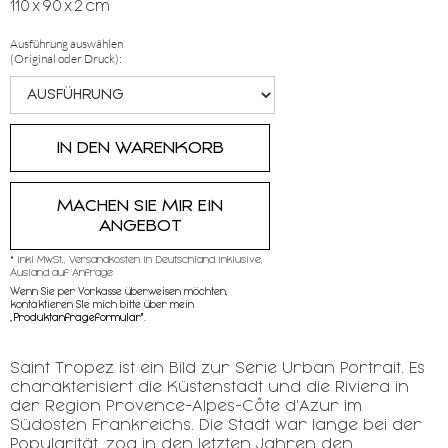
110
x
90
x
2
cm
Ausführung auswählen
(Original oder Druck):
MACHEN SIE MIR EIN
ANGEBOT
* inkl MwSt,, Versandkosten in Deutschland inklusive,
Ausland auf Anfrage
Wenn Sie per Vorkasse überweisen möchten,
kontaktieren SIe mich bitte über mein
„
Produktanfrageformular"
.
Saint Tropez ist ein Bild zur Serie Urban Portrait. Es
charakterisiert die Küstenstadt und die Riviera in
der Region Provence-Alpes-Côte d'Azur im
Südosten Frankreichs. Die Stadt war lange bei der
Popularität, zog in den letzten Jahren den