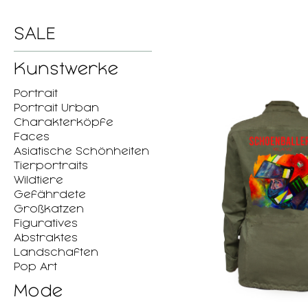
SALE
Kunstwerke
Portrait
Portrait Urban
Charakterköpfe
Faces
Asiatische Schönheiten
Tierportraits
Wildtiere
Gefährdete
Großkatzen
Figuratives
Abstraktes
Landschaften
Pop Art
Mode