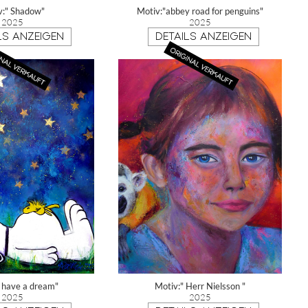
v:" Shadow"
Motiv:"abbey road for penguins"
2025
2025
LS ANZEIGEN
DETAILS ANZEIGEN
i have a dream"
Motiv:" Herr Nielsson "
2025
2025