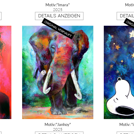
Motiv:"Imara"
Moti
2025
DETAILS ANZEIGEN
DETAI
Motiv:"Janhoy"
Motiv: "
2025