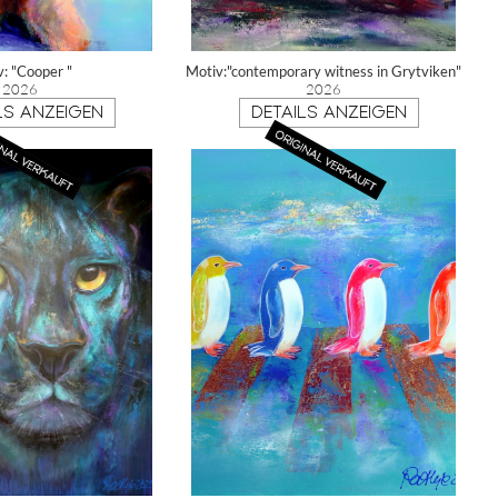
v: "Cooper "
Motiv:"contemporary witness in Grytviken"
2026
2026
LS ANZEIGEN
DETAILS ANZEIGEN