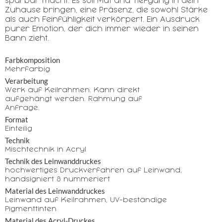
spürbar macht. Es soll Mut und Tiefgang in dein
Zuhause bringen, eine Präsenz, die sowohl Stärke
als auch Feinfühligkeit verkörpert. Ein Ausdruck
purer Emotion, der dich immer wieder in seinen
Bann zieht.
Farbkomposition
Mehrfarbig
Verarbeitung
Werk auf Keilrahmen. Kann direkt
aufgehängt werden. Rahmung auf
Anfrage.
Format
Einteilig
Technik
Mischtechnik in Acryl
Technik des Leinwanddruckes
hochwertiges Druckverfahren auf Leinwand,
handsigniert & nummeriert
Material des Leinwanddruckes
Leinwand auf Keilrahmen, UV-beständige
Pigmenttinten
Material des Acryl-Druckes