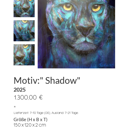
Motiv:" Shadow"
2025
1.300,00 €
*
Lieferzeit: 7-10 Tage (DE), Ausland: 7-21 Tage.
Größe (H x B x T)
150
x
120
x
2
cm