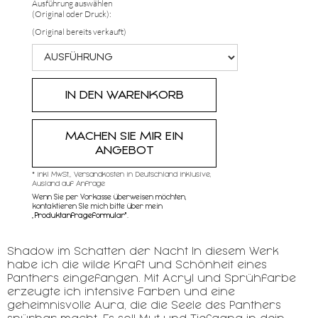
Ausführung auswählen
(Original oder Druck):
(Original bereits verkauft)
MACHEN SIE MIR EIN
ANGEBOT
* inkl MwSt,, Versandkosten in Deutschland inklusive,
Ausland auf Anfrage
Wenn Sie per Vorkasse überweisen möchten,
kontaktieren SIe mich bitte über mein
„
Produktanfrageformular"
.
Shadow im Schatten der Nacht In diesem Werk
habe ich die wilde Kraft und Schönheit eines
Panthers eingefangen. Mit Acryl und Sprühfarbe
erzeugte ich intensive Farben und eine
geheimnisvolle Aura, die die Seele des Panthers