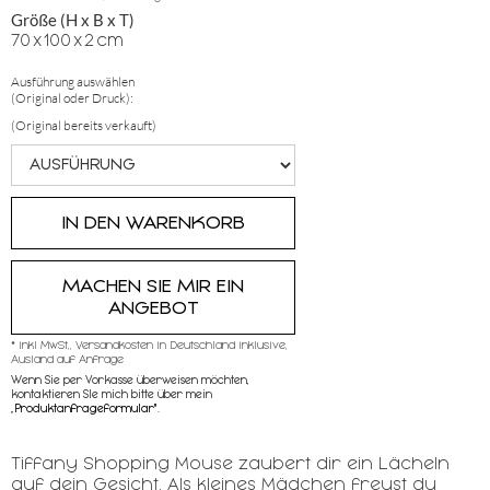
Größe (H x B x T)
70
x
100
x
2
cm
Ausführung auswählen
(Original oder Druck):
(Original bereits verkauft)
MACHEN SIE MIR EIN
ANGEBOT
* inkl MwSt,, Versandkosten in Deutschland inklusive,
Ausland auf Anfrage
Wenn Sie per Vorkasse überweisen möchten,
kontaktieren SIe mich bitte über mein
„
Produktanfrageformular"
.
Tiffany Shopping Mouse zaubert dir ein Lächeln
auf dein Gesicht. Als kleines Mädchen freust du