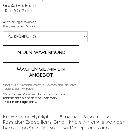
Größe (H x B x T)
110
x
90
x
2
cm
Ausführung auswählen
(Original oder Druck):
MACHEN SIE MIR EIN
ANGEBOT
* inkl MwSt,, Versandkosten in Deutschland inklusive,
Ausland auf Anfrage
Wenn Sie per Vorkasse überweisen möchten,
kontaktieren SIe mich bitte über mein
„
Produktanfrageformular"
.
Ein weiteres Highlight auf meiner Reise mit der
Poseidon Expeditions GmbH in die Antarktis war der
Besuch auf der Vulkaninsel Deception Island.