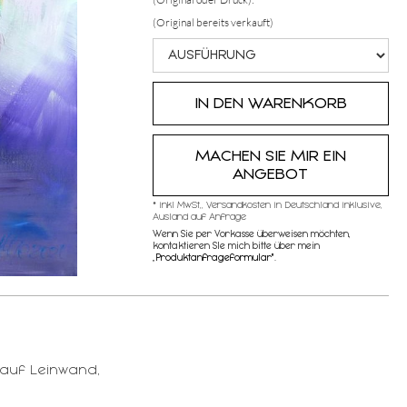
(Original bereits verkauft)
MACHEN SIE MIR EIN
ANGEBOT
* inkl MwSt,, Versandkosten in Deutschland inklusive,
Ausland auf Anfrage
Wenn Sie per Vorkasse überweisen möchten,
kontaktieren SIe mich bitte über mein
„
Produktanfrageformular"
.
auf Leinwand,