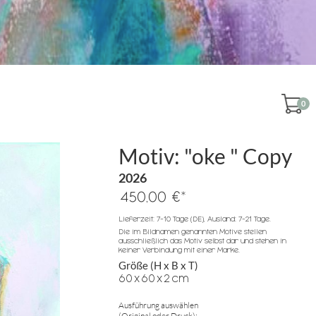
0
Motiv: "oke " Copy
2026
*
450,00 €
Lieferzeit: 7-10 Tage (DE), Ausland: 7-21 Tage.
Die im Bildnamen genannten Motive stellen
ausschließlich das Motiv selbst dar und stehen in
keiner Verbindung mit einer Marke.
Größe (H x B x T)
60
x
60
x
2
cm
Ausführung auswählen
(Original oder Druck):