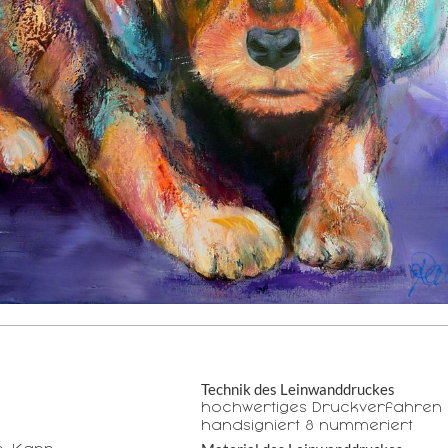
Technik des Leinwanddruckes
hochwertiges Druckverfahren 
handsigniert & nummeriert