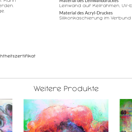
Material des Leinwanddruckes
n. Kann
erden.
Leinwand auf Keilrahmen, UV-b
e.
Material des Acryl-Druckes
Silikonkaschierung im Verbund
htheitszertifikat
Weitere Produkte