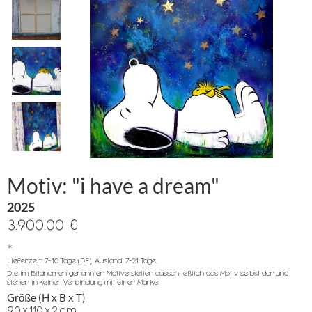
Motiv: "i have a dream"
2025
3.900,00 €
*
Lieferzeit: 7-10 Tage (DE), Ausland: 7-21 Tage.
Die im Bildnamen genannten Motive stellen ausschließlich das Motiv selbst dar und
stehen in keiner Verbindung mit einer Marke.
Größe (H x B x T)
90
x
110
x
2
cm