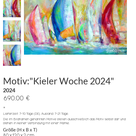
Motiv:"Kieler Woche 2024"
2024
690,00 €
*
Lieferzeit: 7-10 Tage (DE), Ausland: 7-21 Tage.
Die im Bildnamen genannten Motive stellen ausschließlich das Motiv selbst dar und
stehen in keiner Verbindung mit einer Marke.
Größe (H x B x T)
80
x
120
x
2
cm