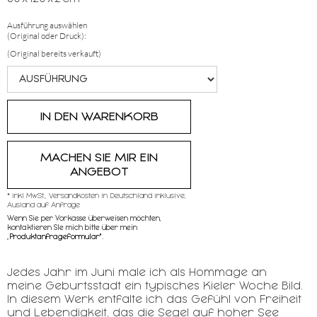
Ausführung auswählen
(Original oder Druck):
(Original bereits verkauft)
MACHEN SIE MIR EIN
ANGEBOT
* inkl MwSt,, Versandkosten in Deutschland inklusive,
Ausland auf Anfrage
Wenn Sie per Vorkasse überweisen möchten,
kontaktieren SIe mich bitte über mein
„
Produktanfrageformular"
.
Jedes Jahr im Juni male ich als Hommage an
meine Geburtsstadt ein typisches Kieler Woche Bild.
In diesem Werk entfalte ich das Gefühl von Freiheit
und Lebendigkeit, das die Segel auf hoher See