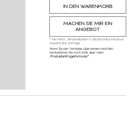
MACHEN SIE MIR EIN
ANGEBOT
* inkl MwSt,, Versandkosten in Deutschland inklusive,
Ausland auf Anfrage
Wenn Sie per Vorkasse überweisen möchten,
kontaktieren SIe mich bitte über mein
„
Produktanfrageformular"
.