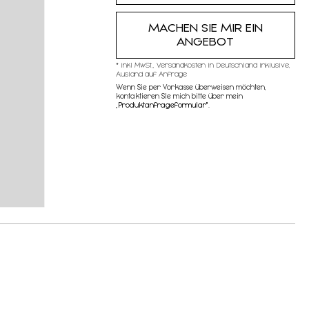
MACHEN SIE MIR EIN
ANGEBOT
* inkl MwSt,, Versandkosten in Deutschland inklusive,
Ausland auf Anfrage
Wenn Sie per Vorkasse überweisen möchten,
kontaktieren SIe mich bitte über mein
„
Produktanfrageformular"
.