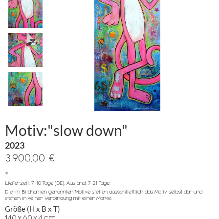
Motiv:"slow down"
2023
3.900,00 €
*
Lieferzeit: 7-10 Tage (DE), Ausland: 7-21 Tage.
Die im Bildnamen genannten Motive stellen ausschließlich das Motiv selbst dar und
stehen in keiner Verbindung mit einer Marke.
Größe (H x B x T)
140
x
60
x
4
cm