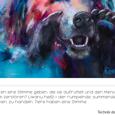
eren eine Stimme geben, die sie aufrüttelt und den Me
 zerstören? Liwanu heißt = der rumpelnde, summende 
n, zu handeln. Tiere haben eine Stimme.
Technik d