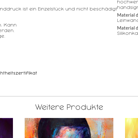
hochwer
handsign
nddruck ist ein Einzelstück und nicht beschädigt
Material 
Leinwand
n. Kann
Material 
erden.
Silikonk
e.
htheitszertifikat
Weitere Produkte