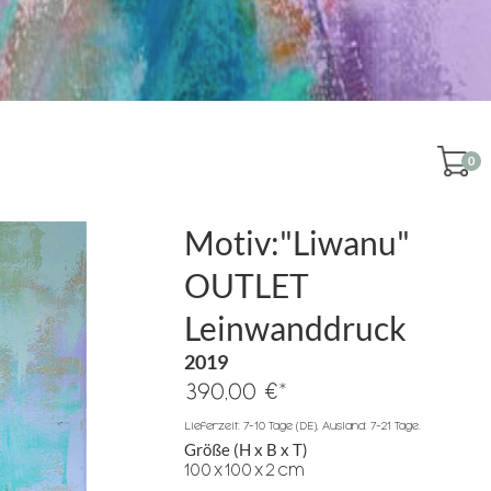
0
Motiv:"Liwanu"
OUTLET
Leinwanddruck
2019
*
390,00 €
Lieferzeit: 7-10 Tage (DE), Ausland: 7-21 Tage.
Größe (H x B x T)
100
x
100
x
2
cm