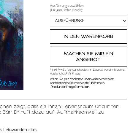
Ausführung auswählen
(Original oder Druck):
MACHEN SIE MIR EIN
ANGEBOT
* inkl MwSt,, Versandkosten in Deutschland inklusive,
Ausland auf Anfrage
Wenn Sie per Vorkasse überweisen möchten,
kontaktieren SIe mich bitte über mein
„
Produktanfrageformular"
.
nschen zeigt, dass sie ihren Lebensraum und ihren
Bär. Er ruft dazu auf, Aufmerksamkeit zu
es Leinwanddruckes