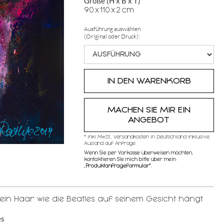
Größe (H x B x T)
90
x
110
x
2
cm
Ausführung auswählen
(Original oder Druck):
MACHEN SIE MIR EIN
ANGEBOT
* inkl MwSt,, Versandkosten in Deutschland inklusive,
Ausland auf Anfrage
Wenn Sie per Vorkasse überweisen möchten,
kontaktieren SIe mich bitte über mein
„
Produktanfrageformular"
.
 sein Haar wie die Beatles auf seinem Gesicht hängt
es