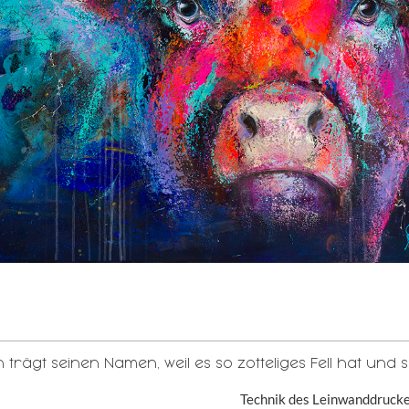
h trägt seinen Namen, weil es so zotteliges Fell hat und
Technik des Leinwanddruck