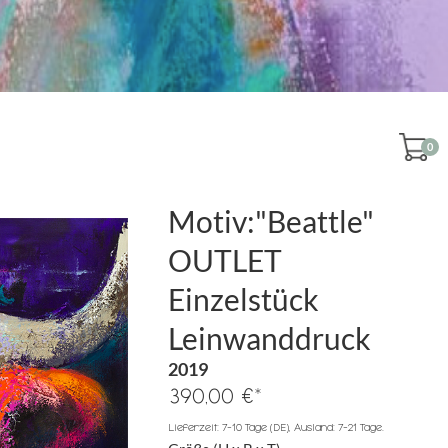
0
Motiv:"Beattle"
OUTLET
Einzelstück
Leinwanddruck
2019
*
390,00 €
Lieferzeit: 7-10 Tage (DE), Ausland: 7-21 Tage.