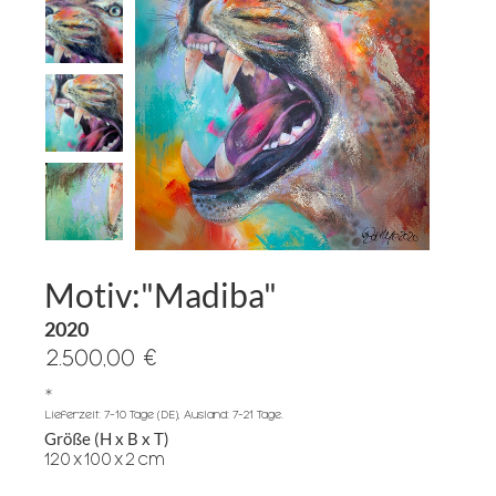
Motiv:"Madiba"
2020
2.500,00 €
*
Lieferzeit: 7-10 Tage (DE), Ausland: 7-21 Tage.
Größe (H x B x T)
120
x
100
x
2
cm