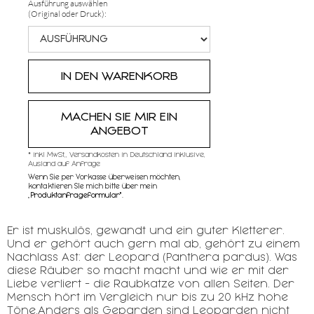
Ausführung auswählen
(Original oder Druck):
MACHEN SIE MIR EIN
ANGEBOT
* inkl MwSt,, Versandkosten in Deutschland inklusive,
Ausland auf Anfrage
Wenn Sie per Vorkasse überweisen möchten,
kontaktieren SIe mich bitte über mein
„
Produktanfrageformular"
.
Er ist muskulös, gewandt und ein guter Kletterer.
Und er gehört auch gern mal ab, gehört zu einem
Nachlass Ast: der Leopard (Panthera pardus). Was
diese Räuber so macht macht und wie er mit der
Liebe verliert - die Raubkatze von allen Seiten. Der
Mensch hört im Vergleich nur bis zu 20 kHz hohe
Töne.Anders als Geparden sind Leoparden nicht