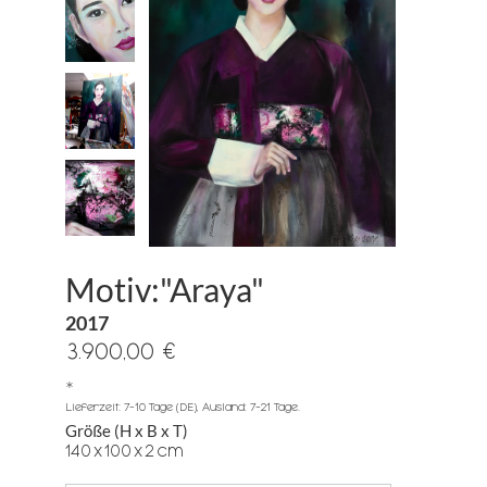
Motiv:"Araya"
2017
3.900,00 €
*
Lieferzeit: 7-10 Tage (DE), Ausland: 7-21 Tage.
Größe (H x B x T)
140
x
100
x
2
cm