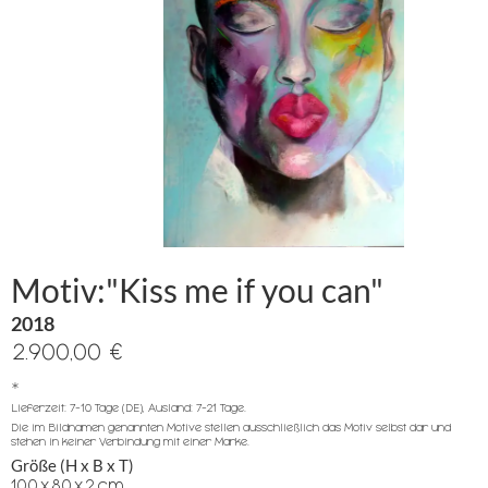
Motiv:"Kiss me if you can"
2018
2.900,00 €
*
Lieferzeit: 7-10 Tage (DE), Ausland: 7-21 Tage.
Die im Bildnamen genannten Motive stellen ausschließlich das Motiv selbst dar und
stehen in keiner Verbindung mit einer Marke.
Größe (H x B x T)
100
x
80
x
2
cm