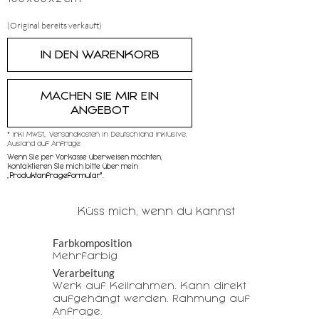
(Original bereits verkauft)
MACHEN SIE MIR EIN
ANGEBOT
* inkl MwSt,, Versandkosten in Deutschland inklusive,
Ausland auf Anfrage
Wenn Sie per Vorkasse überweisen möchten,
kontaktieren SIe mich bitte über mein
„
Produktanfrageformular"
.
Küss mich, wenn du kannst
Farbkomposition
Mehrfarbig
Verarbeitung
Werk auf Keilrahmen. Kann direkt
aufgehängt werden. Rahmung auf
Anfrage.