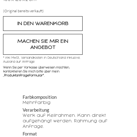
(Original bereits verkauft)
MACHEN SIE MIR EIN
ANGEBOT
* inkl MwSt,, Versandkosten in Deutschland inklusive,
Ausland auf Anfrage
Wenn Sie per Vorkasse überweisen möchten,
kontaktieren SIe mich bitte über mein
„
Produktanfrageformular"
.
Farbkomposition
Mehrfarbig
Verarbeitung
Werk auf Keilrahmen. Kann direkt
aufgehängt werden. Rahmung auf
Anfrage.
Format