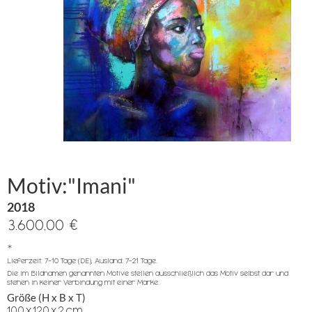
Motiv:"Imani"
2018
3.600,00 €
*
Lieferzeit: 7-10 Tage (DE), Ausland: 7-21 Tage.
Die im Bildnamen genannten Motive stellen ausschließlich das Motiv selbst dar und
stehen in keiner Verbindung mit einer Marke.
Größe (H x B x T)
100
x
120
x
2
cm