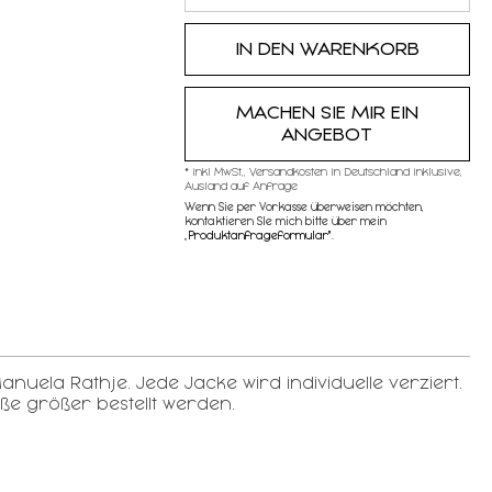
MACHEN SIE MIR EIN
ANGEBOT
* inkl MwSt,, Versandkosten in Deutschland inklusive,
Ausland auf Anfrage
Wenn Sie per Vorkasse überweisen möchten,
kontaktieren SIe mich bitte über mein
„
Produktanfrageformular"
.
nuela Rathje. Jede Jacke wird individuelle verziert.
öße größer bestellt werden.