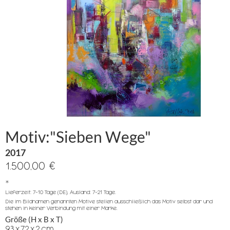
Motiv:"Sieben Wege"
2017
1.500,00 €
*
Lieferzeit: 7-10 Tage (DE), Ausland: 7-21 Tage.
Die im Bildnamen genannten Motive stellen ausschließlich das Motiv selbst dar und
stehen in keiner Verbindung mit einer Marke.
Größe (H x B x T)
93
x
72
x
2
cm