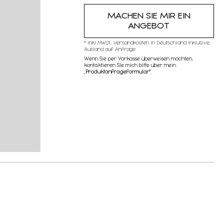
MACHEN SIE MIR EIN
ANGEBOT
* inkl MwSt,, Versandkosten in Deutschland inklusive,
Ausland auf Anfrage
Wenn Sie per Vorkasse überweisen möchten,
kontaktieren SIe mich bitte über mein
„
Produktanfrageformular"
.