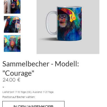
Sammelbecher - Modell:
"Courage"
24,00 €
*
Lieferzeit: 7-10 Tage (DE), Ausland: 7-21 Tage.
Position auf Becher wählen: