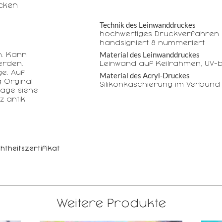
ecken
Technik des Leinwanddruckes
hochwertiges Druckverfahren 
handsigniert & nummeriert
Material des Leinwanddruckes
n. Kann
erden.
Leinwand auf Keilrahmen, UV-b
e. Auf
Material des Acryl-Druckes
 Orginal
Silikonkaschierung im Verbund
age siehe
z antik
htheitszertifikat
Weitere Produkte