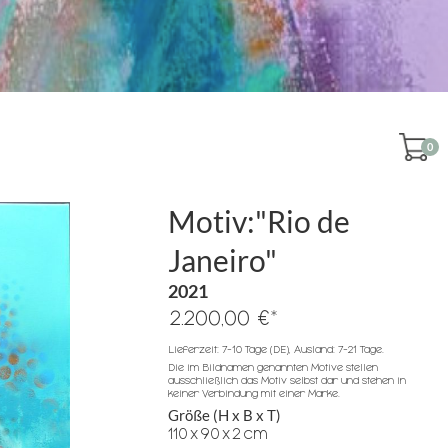
0
Motiv:"Rio de
Janeiro"
2021
*
2.200,00 €
Lieferzeit: 7-10 Tage (DE), Ausland: 7-21 Tage.
Die im Bildnamen genannten Motive stellen
ausschließlich das Motiv selbst dar und stehen in
keiner Verbindung mit einer Marke.
Größe (H x B x T)
110
x
90
x
2
cm