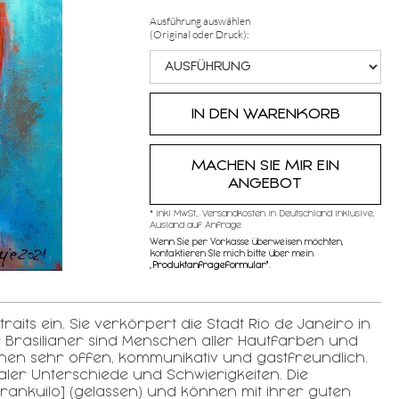
Ausführung auswählen
(Original oder Druck):
MACHEN SIE MIR EIN
ANGEBOT
* inkl MwSt,, Versandkosten in Deutschland inklusive,
Ausland auf Anfrage
Wenn Sie per Vorkasse überweisen möchten,
kontaktieren SIe mich bitte über mein
„
Produktanfrageformular"
.
raits ein. Sie verkörpert die Stadt Rio de Janeiro in
Die Brasilianer sind Menschen aller Hautfarben und
chen sehr offen, kommunikativ und gastfreundlich.
aler Unterschiede und Schwierigkeiten. Die
trankuilo] (gelassen) und können mit ihrer guten