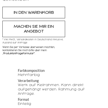
MACHEN SIE MIR EIN
ANGEBOT
* inkl MwSt,, Versandkosten in Deutschland inklusive,
Ausland auf Anfrage
Wenn Sie per Vorkasse überweisen möchten,
kontaktieren SIe mich bitte über mein
„
Produktanfrageformular"
.
Farbkomposition
Mehrfarbig
Verarbeitung
Werk auf Keilrahmen. Kann direkt
aufgehängt werden. Rahmung auf
Anfrage.
Format
Einteilig