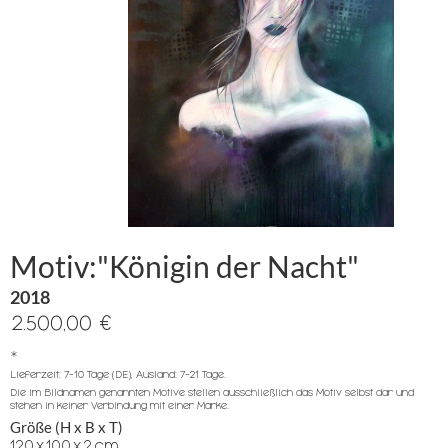
Motiv:"Königin der Nacht"
2018
2.500,00 €
*
Lieferzeit: 7-10 Tage (DE), Ausland: 7-21 Tage.
Die im Bildnamen genannten Motive stellen ausschließlich das Motiv selbst dar und
stehen in keiner Verbindung mit einer Marke.
Größe (H x B x T)
120
x
100
x
2
cm