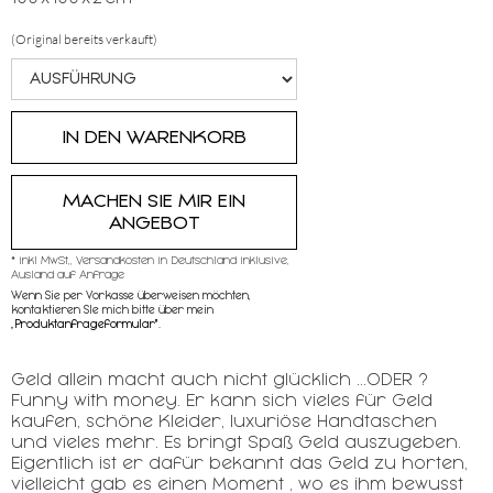
(Original bereits verkauft)
MACHEN SIE MIR EIN
ANGEBOT
* inkl MwSt,, Versandkosten in Deutschland inklusive,
Ausland auf Anfrage
Wenn Sie per Vorkasse überweisen möchten,
kontaktieren SIe mich bitte über mein
„
Produktanfrageformular"
.
Geld allein macht auch nicht glücklich ...ODER ?
Funny with money. Er kann sich vieles für Geld
kaufen, schöne Kleider, luxuriöse Handtaschen
und vieles mehr. Es bringt Spaß Geld auszugeben.
Eigentlich ist er dafür bekannt das Geld zu horten,
vielleicht gab es einen Moment , wo es ihm bewusst