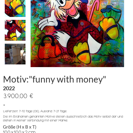
Motiv:"funny with money"
2022
3.900,00 €
*
Lieferzeit: 7-10 Tage (DE), Ausland: 7-21 Tage.
Die im Bildnamen genannten Motive stellen ausschließlich das Motiv selbst dar und
stehen in keiner Verbindung mit einer Marke.
Größe (H x B x T)
100
x
100
x
2
cm