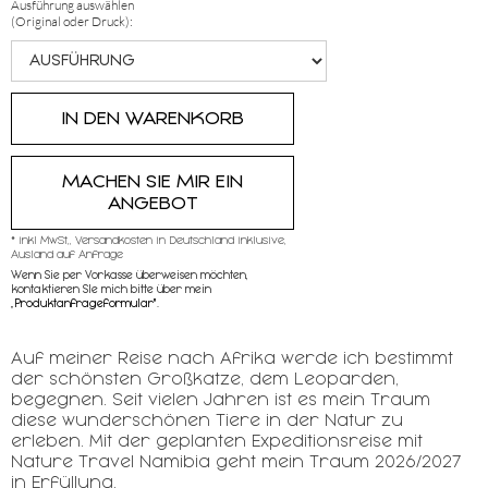
Ausführung auswählen
(Original oder Druck):
MACHEN SIE MIR EIN
ANGEBOT
* inkl MwSt,, Versandkosten in Deutschland inklusive,
Ausland auf Anfrage
Wenn Sie per Vorkasse überweisen möchten,
kontaktieren SIe mich bitte über mein
„
Produktanfrageformular"
.
Auf meiner Reise nach Afrika werde ich bestimmt
der schönsten Großkatze, dem Leoparden,
begegnen. Seit vielen Jahren ist es mein Traum
diese wunderschönen Tiere in der Natur zu
erleben. Mit der geplanten Expeditionsreise mit
Nature Travel Namibia geht mein Traum 2026/2027
in Erfüllung.