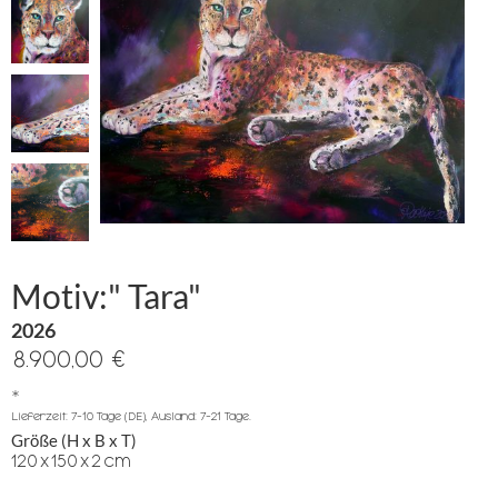
Motiv:" Tara"
2026
8.900,00 €
*
Lieferzeit: 7-10 Tage (DE), Ausland: 7-21 Tage.
Größe (H x B x T)
120
x
150
x
2
cm