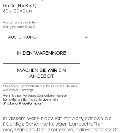
Größe (H x B x T)
80
x
120
x
2
cm
Ausführung auswählen
(Original oder Druck):
MACHEN SIE MIR EIN
ANGEBOT
* inkl MwSt,, Versandkosten in Deutschland inklusive,
Ausland auf Anfrage
Wenn Sie per Vorkasse überweisen möchten,
kontaktieren SIe mich bitte über mein
„
Produktanfrageformular"
.
In diesem Werk habe ich mit Acrylfarben die
flüchtige Schönheit eisiger Landschaften
eingefangen. Der expressive, halb-abstrakte Stil