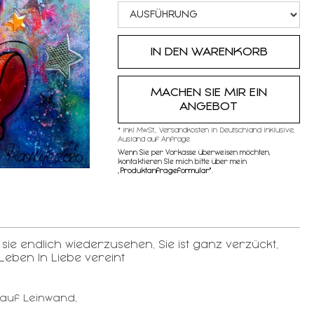
MACHEN SIE MIR EIN
ANGEBOT
* inkl MwSt,, Versandkosten in Deutschland inklusive,
Ausland auf Anfrage
Wenn Sie per Vorkasse überweisen möchten,
kontaktieren SIe mich bitte über mein
„
Produktanfrageformular"
.
sie endlich wiederzusehen, Sie ist ganz verzückt,
Leben In Liebe vereint
auf Leinwand,