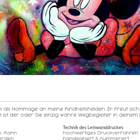
k als Hommage an meine Kindheitshelden. Er freut sich 
 ist der oder Sie einzig wahre Wegbegleiter in deinem 
Technik des Leinwanddruckes
n. Kann
hochwertiges Druckverfahren 
erden.
handsigniert & nummeriert