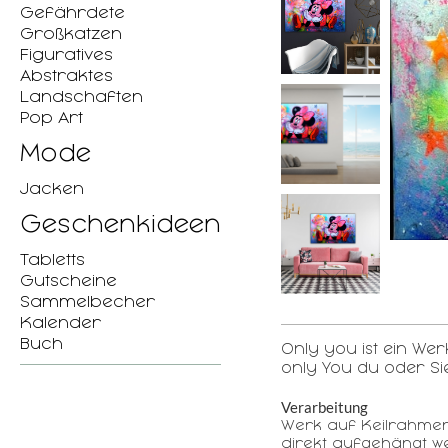
Gefährdete
Großkatzen
Figuratives
Abstraktes
Landschaften
Pop Art
Mode
Jacken
Geschenkideen
Tabletts
Gutscheine
Sammelbecher
Kalender
Buch
Only you ist ein Wer
only You du oder Sie
Verarbeitung
Werk auf Keilrahme
direkt aufgehängt w