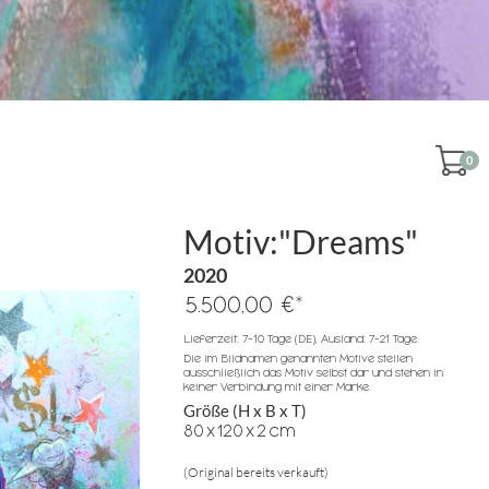
0
Motiv:"Dreams"
2020
*
5.500,00 €
Lieferzeit: 7-10 Tage (DE), Ausland: 7-21 Tage.
Die im Bildnamen genannten Motive stellen
ausschließlich das Motiv selbst dar und stehen in
keiner Verbindung mit einer Marke.
Größe (H x B x T)
80
x
120
x
2
cm
(Original bereits verkauft)