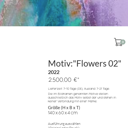
0
Motiv:"Flowers 02"
2022
*
2.500,00 €
Lieferzeit: 7-10 Tage (DE), Ausland: 7-21 Tage.
Die im Bildnamen genannten Motive stellen
ausschließlich das Motiv selbst dar und stehen in
keiner Verbindung mit einer Marke.
Größe (H x B x T)
140
x
60
x
4
cm
Ausführung auswählen
(Original oder Druck):