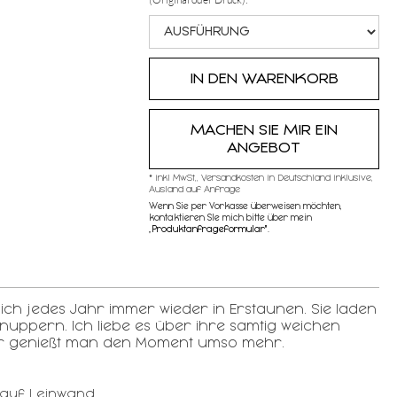
MACHEN SIE MIR EIN
ANGEBOT
* inkl MwSt,, Versandkosten in Deutschland inklusive,
Ausland auf Anfrage
Wenn Sie per Vorkasse überweisen möchten,
kontaktieren SIe mich bitte über mein
„
Produktanfrageformular"
.
mich jedes Jahr immer wieder in Erstaunen. Sie laden
nuppern. Ich liebe es über ihre samtig weichen
daher genießt man den Moment umso mehr.
auf Leinwand,