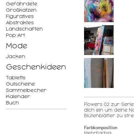
Gefährdete
Großkatzen
Figuratives
Abstraktes
Landschaften
Pop Art
Mode
Jacken
Geschenkideen
Tabletts
Gutscheine
Sammelbecher
Kalender
Buch
Flowers 02 zur Serie
dich ein um deine N
Blütenblätter zu str
Farbkomposition
Mehrfarbig