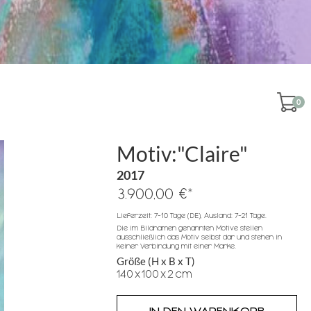
0
Motiv:"Claire"
2017
*
3.900,00 €
Lieferzeit: 7-10 Tage (DE), Ausland: 7-21 Tage.
Die im Bildnamen genannten Motive stellen
ausschließlich das Motiv selbst dar und stehen in
keiner Verbindung mit einer Marke.
Größe (H x B x T)
140
x
100
x
2
cm