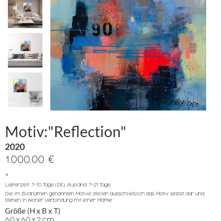
Motiv:"Reflection"
2020
1.000,00 €
*
Lieferzeit: 7-10 Tage (DE), Ausland: 7-21 Tage.
Die im Bildnamen genannten Motive stellen ausschließlich das Motiv selbst dar und
stehen in keiner Verbindung mit einer Marke.
Größe (H x B x T)
60
x
60
x
2
cm