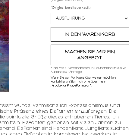
(Original bereits verkauft)
MACHEN SIE MIR EIN
ANGEBOT
* inkl MwSt,, Versandkosten in Deutschland inklusive,
Ausland auf Anfrage
Wenn Sie per Vorkasse überweisen möchten,
kontaktieren SIe mich bitte über mein
„
Produktanfrageformular"
.
reiert wurde, vermische ich Expressionismus und
ische Präsenz eines Elefanten einzufangen. Die
 spirituelle Größe dieses erhabenen Tieres. Ich
vermitteln. Elefanten gehören seit vielen Jahren zu
nierend. Elefanten sind Herdentiere. Jungtiere suchen
n leben Elefanten in komplexen Netzwerken, in