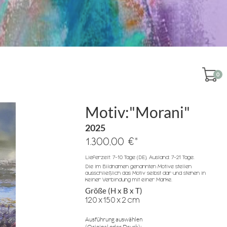
0
Motiv:"Morani"
2025
*
1.300,00 €
Lieferzeit: 7-10 Tage (DE), Ausland: 7-21 Tage.
Die im Bildnamen genannten Motive stellen
ausschließlich das Motiv selbst dar und stehen in
keiner Verbindung mit einer Marke.
Größe (H x B x T)
120
x
150
x
2
cm
Ausführung auswählen
(Original oder Druck):