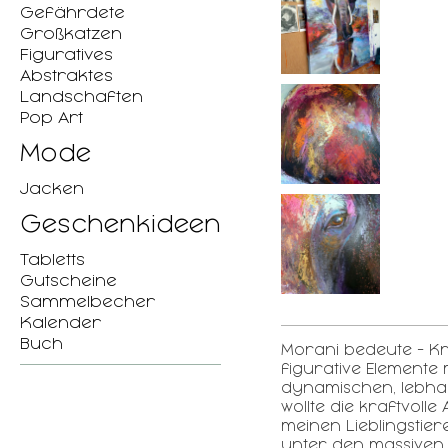
Gefährdete
Großkatzen
Figuratives
Abstraktes
Landschaften
Pop Art
Mode
Jacken
Geschenkideen
Tabletts
Gutscheine
Sammelbecher
Kalender
Buch
Morani bedeute - Kr
figurative Elemente
dynamischen, lebhaf
wollte die kraftvolle
meinen Lieblingstier
unter den massiven 