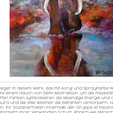
ieger In diesem Werk, das mit Acryl und Sprayfarbe k
 mit einem Hauch von Semi-Abstraktion, um die majestät
ten Farben symbolisieren die lebendige Energie und die
 Aura und die stille Weisheit, die Elefanten verkörpern, 
en. Ihr Sozialverhalten innerhalb der Gruppe ist faszi
Körpern ihrer Verwandten Schutz. Ähnlich wie Mensche