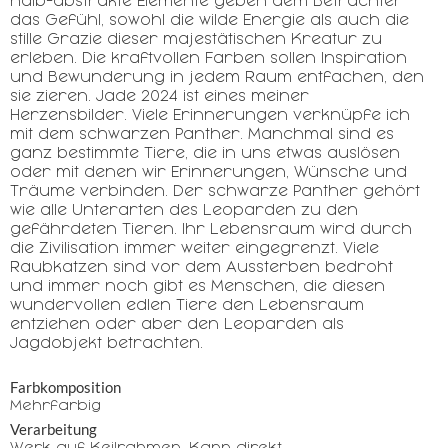
halb-abstrakte Elemente geben dem Betrachter
das Gefühl, sowohl die wilde Energie als auch die
stille Grazie dieser majestätischen Kreatur zu
erleben. Die kraftvollen Farben sollen Inspiration
und Bewunderung in jedem Raum entfachen, den
sie zieren. Jade 2024 ist eines meiner
Herzensbilder. Viele Erinnerungen verknüpfe ich
mit dem schwarzen Panther. Manchmal sind es
ganz bestimmte Tiere, die in uns etwas auslösen
oder mit denen wir Erinnerungen, Wünsche und
Träume verbinden. Der schwarze Panther gehört
wie alle Unterarten des Leoparden zu den
gefährdeten Tieren. Ihr Lebensraum wird durch
die Zivilisation immer weiter eingegrenzt. Viele
Raubkatzen sind vor dem Aussterben bedroht
und immer noch gibt es Menschen, die diesen
wundervollen edlen Tiere den Lebensraum
entziehen oder aber den Leoparden als
Jagdobjekt betrachten.
Farbkomposition
Mehrfarbig
Verarbeitung
Werk auf Keilrahmen. Kann direkt