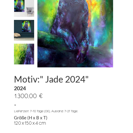
Motiv:" Jade 2024"
2024
1.300,00 €
*
Lieferzeit: 7-10 Tage (DE), Ausland: 7-21 Tage.
Größe (H x B x T)
120
x
150
x
4
cm