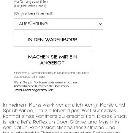
Ausführung auswählen
(Original oder Druck):
(Original bereits verkauft)
MACHEN SIE MIR EIN
ANGEBOT
* inkl MwSt,, Versandkosten in Deutschland inklusive,
Ausland auf Anfrage
Wenn Sie per Vorkasse überweisen möchten,
kontaktieren SIe mich bitte über mein
„
Produktanfrageformular"
.
In meinem Kunstwerk vereine ich Acryl, Kohle und
Sprühfarbe, um ein lebendiges, fast surreales
Porträt eines Panthers zu erschaffen. Dieses Stück
ist eine tiefe Reflexion über Stärke und Mystik in
der Natur. Expressionistische Pinselstriche und