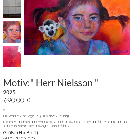
Motiv:" Herr Nielsson "
2025
690,00 €
*
Lieferzeit: 7-10 Tage (DE), Ausland: 7-21 Tage.
Die im Bildnamen genannten Motive stellen ausschließlich das Motiv selbst dar und
stehen in keiner Verbindung mit einer Marke.
Größe (H x B x T)
80
x
120
x
2
cm