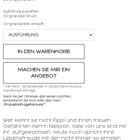
Ausführung auswählen
(Original oder Druck):
(Original bereits verkauft)
MACHEN SIE MIR EIN
ANGEBOT
* inkl MwSt,, Versandkosten in Deutschland inklusive,
Ausland auf Anfrage
Wenn Sie per Vorkasse überweisen möchten,
kontaktieren SIe mich bitte über mein
„
Produktanfrageformular"
.
Wer kennt sie nicht Pippi und ihren treuen
Gefährten Herrn Nielsson. Viele von uns sind mit
ihr aufgewachsen. Heute noch spricht ihre
Lebensfreude mit der nicht immer so ernsten