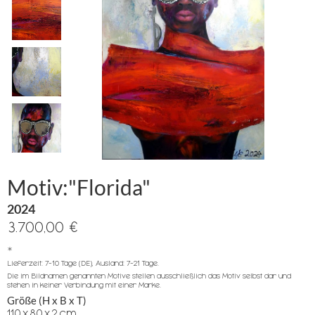
Motiv:"Florida"
2024
3.700,00 €
*
Lieferzeit: 7-10 Tage (DE), Ausland: 7-21 Tage.
Die im Bildnamen genannten Motive stellen ausschließlich das Motiv selbst dar und
stehen in keiner Verbindung mit einer Marke.
Größe (H x B x T)
110
x
80
x
2
cm