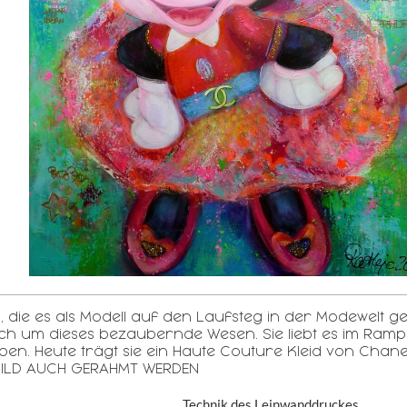
us, die es als Modell auf den Laufsteg in der Modewelt g
 sich um dieses bezaubernde Wesen. Sie liebt es im Ram
ben. Heute trägt sie ein Haute Couture Kleid von Cha
ILD AUCH GERAHMT WERDEN
Technik des Leinwanddruckes