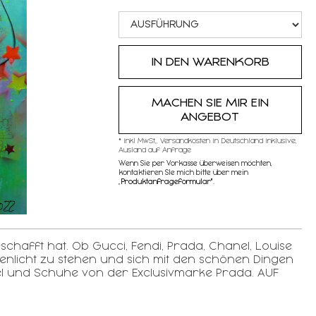
MACHEN SIE MIR EIN
ANGEBOT
* inkl MwSt,, Versandkosten in Deutschland inklusive,
Ausland auf Anfrage
Wenn Sie per Vorkasse überweisen möchten,
kontaktieren SIe mich bitte über mein
„
Produktanfrageformular"
.
eschafft hat. Ob Gucci, Fendi, Prada, Chanel, Louise
penlicht zu stehen und sich mit den schönen Dingen
nel und Schuhe von der Exclusivmarke Prada. AUF