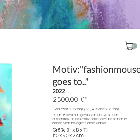
0
Motiv:"fashionmous
goes to.."
2022
*
2.500,00 €
Lieferzeit: 7-10 Tage (DE), Ausland: 7-21 Tage.
Die im Bildnamen genannten Motive stellen
ausschließlich das Motiv selbst dar und stehen in
keiner Verbindung mit einer Marke.
Größe (H x B x T)
110
x
90
x
2
cm