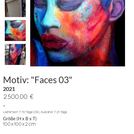
Motiv: "Faces 03"
2021
2.500,00 €
*
Lieferzeit: 7-10 Tage (DE), Ausland: 7-21 Tage.
Größe (H x B x T)
100
x
100
x
2
cm