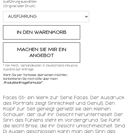
Ausführung auswählen
(Original oder Druck):
MACHEN SIE MIR EIN
ANGEBOT
* inkl MwSt,, Versandkosten in Deutschland inklusive,
Ausland auf Anfrage
Wenn Sie per Vorkasse überweisen möchten,
kontaktieren SIe mich bitte über mein
„
Produktanfrageformular"
.
Faces 03- ein Werk zur Serie Faces. Der Ausdruck
des Portraits zeigt Sinnlichkeit und Genuß. Den
Kopf zur Seit geneigt genießt sie den kleinen
Schauer, der auf ihr Gesicht herunterrieselt. Der
Sinn des Fühlens steht im Vordergrund. Sie fühlt
die leicht Brise, die ihr Gesicht umschmeichelt. Sind
Di Augen geschlossen kann man den Sinn des