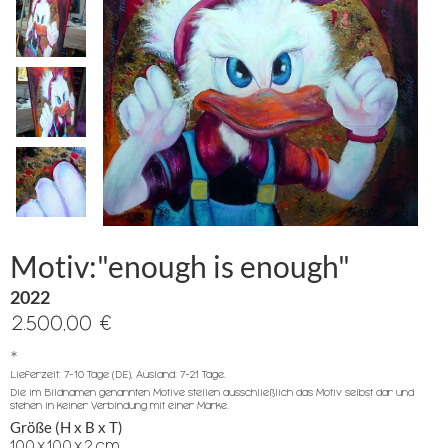
Motiv:"enough is enough"
2022
2.500,00 €
*
Lieferzeit: 7-10 Tage (DE), Ausland: 7-21 Tage.
Die im Bildnamen genannten Motive stellen ausschließlich das Motiv selbst dar und
stehen in keiner Verbindung mit einer Marke.
Größe (H x B x T)
100
x
100
x
2
cm