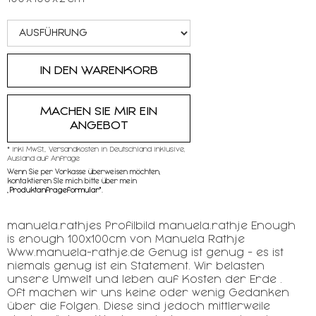
MACHEN SIE MIR EIN
ANGEBOT
* inkl MwSt,, Versandkosten in Deutschland inklusive,
Ausland auf Anfrage
Wenn Sie per Vorkasse überweisen möchten,
kontaktieren SIe mich bitte über mein
„
Produktanfrageformular"
.
manuela.rathjes Profilbild manuela.rathje Enough
is enough 100x100cm von Manuela Rathje
Www.manuela-rathje.de Genug ist genug - es ist
niemals genug ist ein Statement. Wir belasten
unsere Umwelt und leben auf Kosten der Erde .
Oft machen wir uns keine oder wenig Gedanken
über die Folgen. Diese sind jedoch mittlerweile