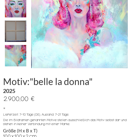
Motiv:"belle la donna"
2025
2.900,00 €
*
Lieferzeit: 7-10 Tage (DE), Ausland: 7-21 Tage.
Die im Bildnamen genannten Motive stellen ausschließlich das Motiv selbst dar und
stehen in keiner Verbindung mit einer Marke.
Größe (H x B x T)
100
x
100
x
2
cm