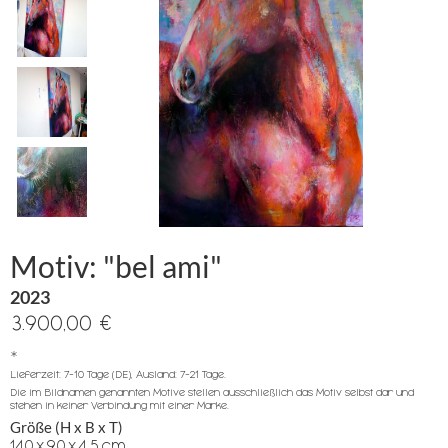
Motiv: "bel ami"
2023
3.900,00 €
*
Lieferzeit: 7-10 Tage (DE), Ausland: 7-21 Tage.
Die im Bildnamen genannten Motive stellen ausschließlich das Motiv selbst dar und
stehen in keiner Verbindung mit einer Marke.
Größe (H x B x T)
140
x
90
x
4.5
cm