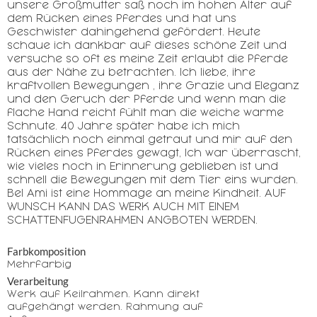
unsere Großmutter saß noch im hohen Alter auf
dem Rücken eines Pferdes und hat uns
Geschwister dahingehend gefördert. Heute
schaue ich dankbar auf dieses schöne Zeit und
versuche so oft es meine Zeit erlaubt die Pferde
aus der Nähe zu betrachten. Ich liebe, ihre
kraftvollen Bewegungen , ihre Grazie und Eleganz
und den Geruch der Pferde und wenn man die
flache Hand reicht fühlt man die weiche warme
Schnute. 40 Jahre später habe ich mich
tatsächlich noch einmal getraut und mir auf den
Rücken eines Pferdes gewagt, Ich war überrascht,
wie vieles noch in Erinnerung geblieben ist und
schnell die Bewegungen mit dem Tier eins wurden.
Bel Ami ist eine Hommage an meine Kindheit. AUF
WUNSCH KANN DAS WERK AUCH MIT EINEM
SCHATTENFUGENRAHMEN ANGBOTEN WERDEN.
Farbkomposition
Mehrfarbig
Verarbeitung
Werk auf Keilrahmen. Kann direkt
aufgehängt werden. Rahmung auf