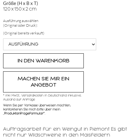
Größe (H x B x T)
120
x
150
x
2
cm
Ausführung auswählen
(Original oder Druck):
(Original bereits verkauft)
MACHEN SIE MIR EIN
ANGEBOT
* inkl MwSt,, Versandkosten in Deutschland inklusive,
Ausland auf Anfrage
Wenn Sie per Vorkasse überweisen möchten,
kontaktieren SIe mich bitte über mein
„
Produktanfrageformular"
.
Auftragsarbeit für ein Weingut in Piemont Es gibt
nicht nur Wildschweine in den Maisfeldern