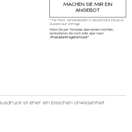
MACHEN SIE MIR EIN
ANGEBOT
* inkl MwSt,, Versandkosten in Deutschland inklusive,
Ausland auf Anfrage
Wenn Sie per Vorkasse überweisen möchten,
kontaktieren SIe mich bitte über mein
„
Produktanfrageformular"
.
ausdruck ist eher ein bisschen Unwissenheit