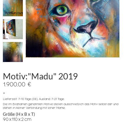
Motiv:"Madu" 2019
1.900,00 €
*
Lieferzeit: 7-10 Tage (DE), Ausland: 7-21 Tage.
Die im Bildnamen genannten Motive stellen ausschließlich das Motiv selbst dar und
stehen in keiner Verbindung mit einer Marke.
Größe (H x B x T)
90
x
110
x
2
cm