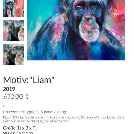
Motiv:"Liam"
2019
670,00 €
*
Lieferzeit: 7-10 Tage (DE), Ausland: 7-21 Tage.
Die im Bildnamen genannten Motive stellen ausschließlich das Motiv selbst dar und
stehen in keiner Verbindung mit einer Marke.
Größe (H x B x T)
90
x
110
x
2
cm