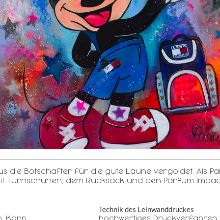
aus die Botschafter für die gute Laune vergoldet. Als 
 mit Turnschuhen, dem Rucksack und den Parfüm Impact
Technik des Leinwanddruckes
n. Kann
hochwertiges Druckverfahren 