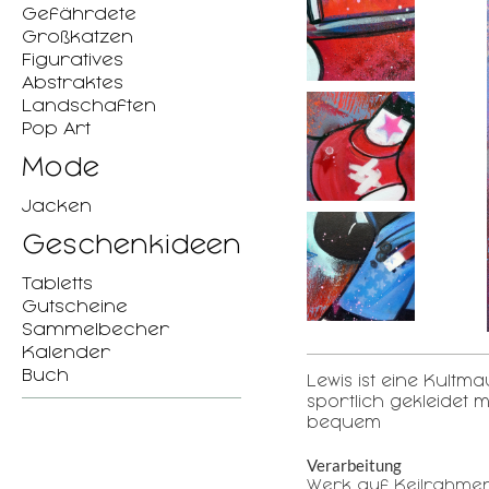
Gefährdete
Großkatzen
Figuratives
Abstraktes
Landschaften
Pop Art
Mode
Jacken
Geschenkideen
Tabletts
Gutscheine
Sammelbecher
Kalender
Buch
Lewis ist eine Kultm
sportlich gekleidet
bequem
Verarbeitung
Werk auf Keilrahme