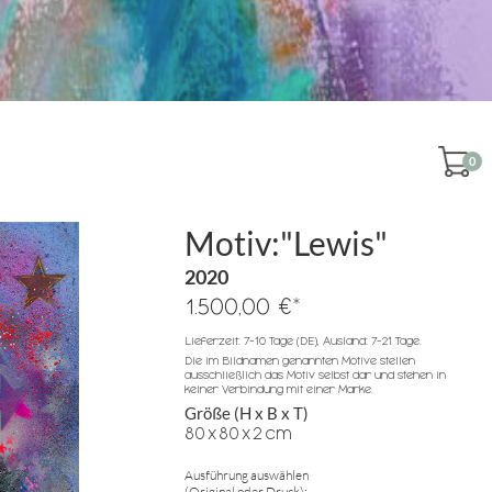
0
Motiv:"Lewis"
2020
*
1.500,00 €
Lieferzeit: 7-10 Tage (DE), Ausland: 7-21 Tage.
Die im Bildnamen genannten Motive stellen
ausschließlich das Motiv selbst dar und stehen in
keiner Verbindung mit einer Marke.
Größe (H x B x T)
80
x
80
x
2
cm
Ausführung auswählen
(Original oder Druck):