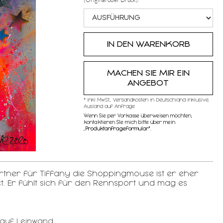
MACHEN SIE MIR EIN
ANGEBOT
* inkl MwSt,, Versandkosten in Deutschland inklusive,
Ausland auf Anfrage
Wenn Sie per Vorkasse überweisen möchten,
kontaktieren SIe mich bitte über mein
„
Produktanfrageformular"
.
Partner für Tiffany die Shoppingmouse ist er eher
. Er fühlt sich für den Rennsport und mag es
auf Leinwand,