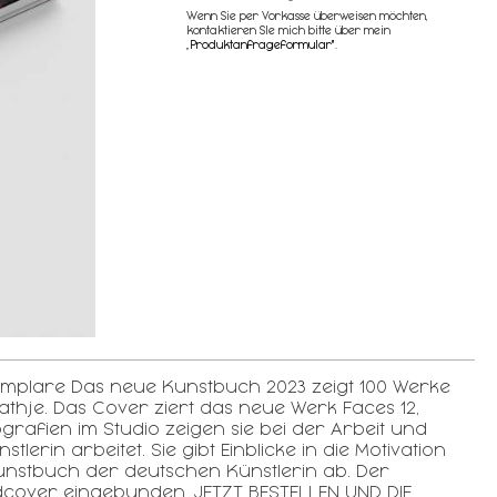
Wenn Sie per Vorkasse überweisen möchten,
kontaktieren SIe mich bitte über mein
„
Produktanfrageformular"
.
Exemplare Das neue Kunstbuch 2023 zeigt 100 Werke
athje. Das Cover ziert das neue Werk Faces 12,
rafien im Studio zeigen sie bei der Arbeit und
erin arbeitet. Sie gibt Einblicke in die Motivation
nstbuch der deutschen Künstlerin ab. Der
rdcover eingebunden. JETZT BESTELLEN UND DIE