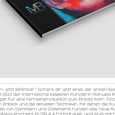
 jetzt lieferbar ! Sichere dir jetzt eines der ersten 
2023 der international beliebten Künstlerin Manuela R
gar für eine Fernsehproduktion zum Einsatz kam". Fotog
nblick und die aktuellen Techniken, mit denen die Künstl
tate von Sammlern und Statements runden das neue Ku
talog erscheint im DIN A 4 Format quer und ist im Ha