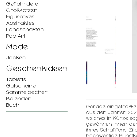
Gefährdete
Großkatzen
Figuratives
Abstraktes
Landschaften
Pop Art
Mode
Jacken
Geschenkideen
Tabletts
Gutscheine
Sammelbecher
Kalender
Buch
Gerade eingetroffen-
aus den Jahren 2021-
welches in Kürze so
gewähren Ihnen den Ei
ihres Schaffens. Zi
hochwertige Kunstka