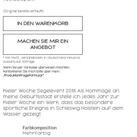
(Original bereits verkauft)
MACHEN SIE MIR EIN
ANGEBOT
* inkl MwSt,, Versandkosten in Deutschland inklusive,
Ausland auf Anfrage
Wenn Sie per Vorkasse überweisen möchten,
kontaktieren SIe mich bitte über mein
„
Produktanfrageformular"
.
Kieler Woche Segelevent 2018 Als Hommage an
meine Geburtsstadt erstelle ich jedes Jahr zur
Kieler Woche ein Werk, dass das besondere
sportliche Ereignis in Schleswig Holstein auf dem
Wasser gezeigt.
Farbkomposition
Mehrfarbig