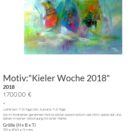
Motiv:"Kieler Woche 2018"
2018
1.700,00 €
*
Lieferzeit: 7-10 Tage (DE), Ausland: 7-21 Tage.
Die im Bildnamen genannten Motive stellen ausschließlich das Motiv selbst dar und
stehen in keiner Verbindung mit einer Marke.
Größe (H x B x T)
70
x
100
x
2
cm