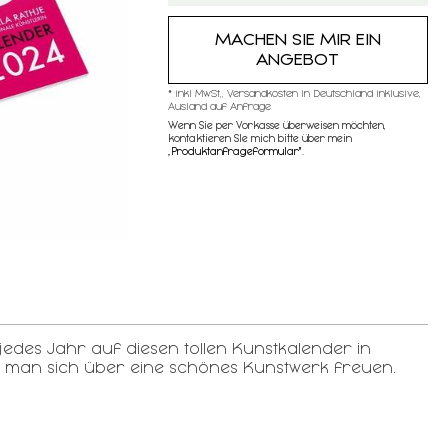
MACHEN SIE MIR EIN
ANGEBOT
* inkl MwSt,, Versandkosten in Deutschland inklusive,
Ausland auf Anfrage
Wenn Sie per Vorkasse überweisen möchten,
kontaktieren SIe mich bitte über mein
„
Produktanfrageformular"
.
des Jahr auf diesen tollen Kunstkalender in
nn man sich über eine schönes Kunstwerk freuen.